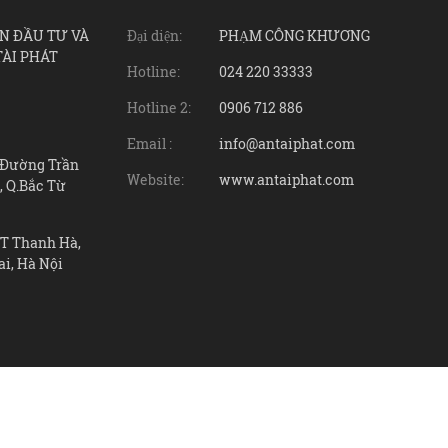
N ĐẦU TƯ VÀ
Đại diện:
PHẠM CÔNG KHƯƠNG
TÀI PHÁT
Hotline:
024 220 33333
Hotline 2:
0906 712 886
Email :
info@antaiphat.com
7 Đường Trần
Website:
www.antaiphat.com
, Q.Bắc Từ
ĐT Thanh Hà,
ai, Hà Nội