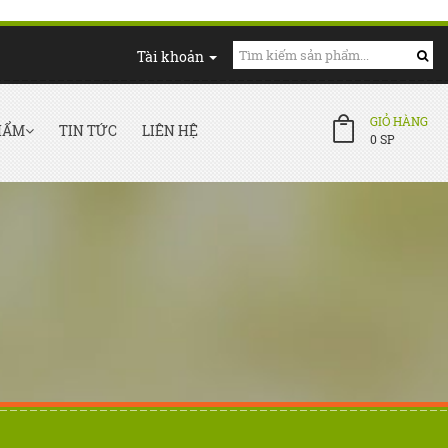
Tài khoản
GIỎ HÀNG
HẨM
TIN TỨC
LIÊN HỆ
0
SP