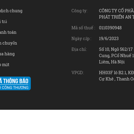
o dịch chung
Công ty:
CÔNG TY CỔ PHẦ
PHÁT TRIỂN AN 
 trả
Mã số thuế :
0110390948
anh toán
Ngày cấp :
19/6/2023
̣n chuyển
Địa chỉ:
Số 10, Ngõ 562/1
ua hàng
Cung, P.Cổ Nhuế 1
Liêm, Hà Nội
o mật
VPGD:
HH03F lô B2.1, K
Cự Khê , Thanh O
©
Bản quyền thuộc về
AN TAI PHAT Technology
.