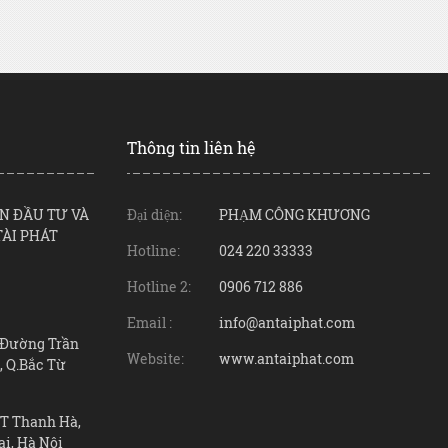
Thông tin liên hệ
N ĐẦU TƯ VÀ
Đại diện:
PHẠM CÔNG KHƯƠNG
TÀI PHÁT
Hotline:
024 220 33333
Hotline 2:
0906 712 886
Email :
info@antaiphat.com
7 Đường Trần
Website:
www.antaiphat.com
, Q.Bắc Từ
ĐT Thanh Hà,
ai, Hà Nội