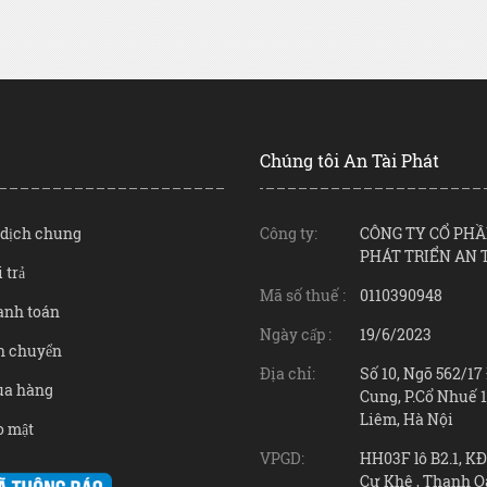
Chúng tôi An Tài Phát
o dịch chung
Công ty:
CÔNG TY CỔ PHẦ
PHÁT TRIỂN AN 
 trả
Mã số thuế :
0110390948
anh toán
Ngày cấp :
19/6/2023
̣n chuyển
Địa chỉ:
Số 10, Ngõ 562/1
ua hàng
Cung, P.Cổ Nhuế 1
Liêm, Hà Nội
o mật
VPGD:
HH03F lô B2.1, K
Cự Khê , Thanh O