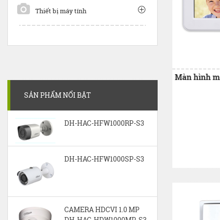
Thiết bị máy tính
SẢN PHẨM NỔI BẬT
DH-HAC-HFW1000RP-S3
DH-HAC-HFW1000SP-S3
CAMERA HDCVI 1.0 MP
DH-HAC-HDW1000MP-S3