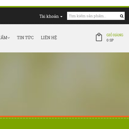
Tài khoản
GIỎ HÀNG
HẨM
TIN TỨC
LIÊN HỆ
0
SP