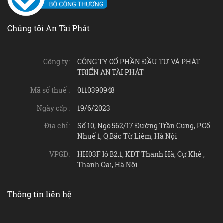
Chúng tôi An Tài Phát
Công ty:
CÔNG TY CỔ PHẦN ĐẦU TƯ VÀ PHÁT
TRIỂN AN TÀI PHÁT
Mã số thuế :
0110390948
Ngày cấp :
19/6/2023
Địa chỉ:
Số 10, Ngõ 562/17 Đường Trần Cung, P.Cổ
Nhuế 1, Q.Bắc Từ Liêm, Hà Nội
VPGD:
HH03F lô B2.1, KĐT Thanh Hà, Cự Khê ,
Thanh Oai, Hà Nội
Thông tin liên hệ