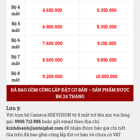
Bộ 4
4.650.000
6.350.000
mắt
Bộ 5
6.500.000
8.350.000
mắt
Bộ 6
7.600.000
9.150.000
mắt
Bộ 7
8.600.000
9.850.000
mắt
Bộ 8
9.200.000
10.500.000
mắt
ĐÃ BAO GỒM CÔNG LẮP ĐẶT CƠ BẢN – SẢN PHẨM ĐƯỢC
BH 24 THÁNG
Lưu ý:
Với trọn bộ Camera HIKVISION từ 8 mắt trở lên xin vui lòng
gọi:
0906 712 886
hoặc gửi email theo địa chỉ:
kinhdoanh@antaiphat.com
để nhận được báo giá chi tiết
Gía trên đã bao gồm công lắp đặt cơ bản và chưa có VAT