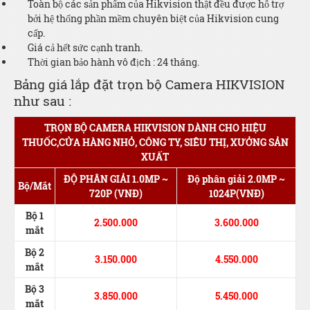
Toàn bộ các sản phẩm của Hikvision thật đều được hỗ trợ
bởi hệ thống phần mềm chuyên biệt của Hikvision cung
cấp.
Giá cả hết sức cạnh tranh.
Thời gian bảo hành vô địch : 24 tháng.
Bảng giá lắp đặt trọn bộ Camera HIKVISION
như sau :
TRỌN BỘ CAMERA HIKVISION DÀNH CHO HIỆU
THUỐC,CỬA HÀNG NHỎ, CÔNG TY, SIÊU THỊ, XƯỞNG SẢN
XUẤT
ĐỘ PHÂN GIẢI 1.0MP ~
Độ phân giải 2.0MP ~
Bộ/Mắt
720P (VNĐ)
1024P(VNĐ)
Bộ 1
2.500.000
3.600.000
mắt
Bộ 2
3.150.000
4.550.000
mắt
Bộ 3
3.850.000
5.450.000
mắt