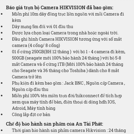
Báo giá trọn bộ Camera HIKVISION đã bao gồm:
Miễn phí 10m dây đồng trục liền nguồn với mỗi Camera đi
kèm
Dây mạng 5m đối với 01 đầu thu
Được lựa chọn loại Camera trong nhà hoặc ngoài trời.
Đầu ghi hình Camera HIKVISION tương ứng với số mắt
camera (4 cổng/ 8 cổng)
01 ổ cứng 250GB(BH 12 tháng ) với bộ 1 - 4 camera đi kèm,
500GB (seagate mới 100% bảo hành 24 tháng ) với bộ 5-8
mắt Camera và ổ cứng 1TB (Mới 100% bảo hành 24 tháng
cho Seagate và 36 tháng cho Toshiba ) dành cho 8 mắt
Camera trở lên
Phụ kiện đi kèm bao gồm : Jack BNC , Nguồn cấp Camera ,
Nguồn cấp đầu thu
Miễn phí 100% tên miền trọn đời/hikconnect để tích hợp
xem qua máy tính để bàn, điện thoại di dộng hdh IOS,
Adroid, Máy tính bảng
Công lắp đặt cơ bản
Chế độ bảo hành sản phẩm của An Tài Phát:
Thời gian bảo hành sản phẩm camera Hikvision : 24 tháng