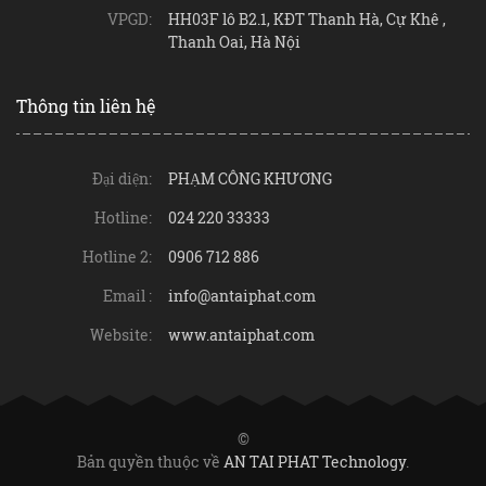
VPGD:
HH03F lô B2.1, KĐT Thanh Hà, Cự Khê ,
Thanh Oai, Hà Nội
Thông tin liên hệ
Đại diện:
PHẠM CÔNG KHƯƠNG
Hotline:
024 220 33333
Hotline 2:
0906 712 886
Email :
info@antaiphat.com
Website:
www.antaiphat.com
©
Bản quyền thuộc về
AN TAI PHAT Technology
.