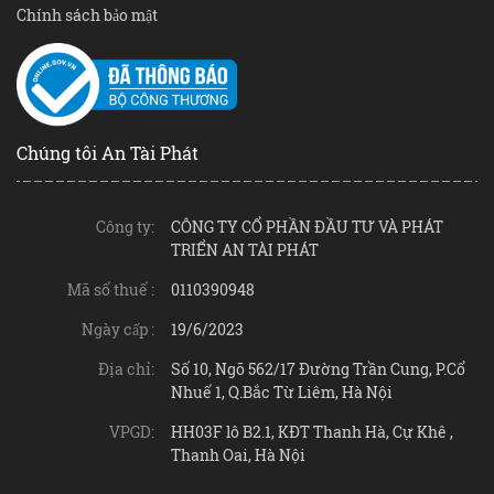
Chính sách bảo mật
Chúng tôi An Tài Phát
Công ty:
CÔNG TY CỔ PHẦN ĐẦU TƯ VÀ PHÁT
TRIỂN AN TÀI PHÁT
Mã số thuế :
0110390948
Ngày cấp :
19/6/2023
Địa chỉ:
Số 10, Ngõ 562/17 Đường Trần Cung, P.Cổ
Nhuế 1, Q.Bắc Từ Liêm, Hà Nội
VPGD:
HH03F lô B2.1, KĐT Thanh Hà, Cự Khê ,
Thanh Oai, Hà Nội