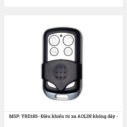
MSP: YRD185- Điều khiển từ xa AOLIN không dây -