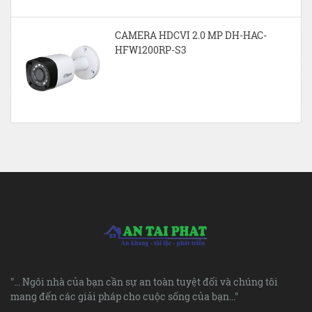
CAMERA HDCVI 2.0 MP DH-HAC-
HFW1200RP-S3
"... Ngôi nhà của bạn cần sự an toàn tuyệt đối và chúng tôi
mang đến các giải pháp cho cuộc sống của bạn..."