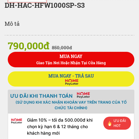
DH-HAC-HFW1000SP-S3
Mô tả
790,000đ
850,000đ
MUA NGAY
Giao Tận Nơi Hoặc Nhận Tại Cửa Hàng
MUA NGAY - TRẢ SAU
ƯU ĐÃI KHI THANH TOÁN
(SỬ DỤNG KHI XÁC NHẬN KHOẢN VAY TRÊN TRANG CỦA TỔ
CHỨC TÀI CHÍNH)
Giảm 10% – tối đa 500.000đ khi
ƯU ĐÃI
HOT
chọn kỳ hạn 6 & 12 tháng cho
khách hàng mới