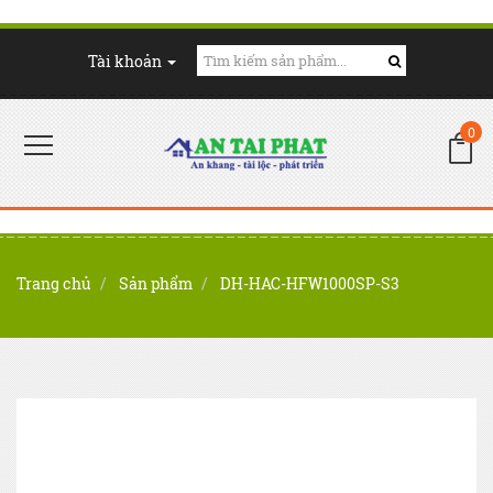
Tài khoản
0
Trang chủ
Sản phẩm
DH-HAC-HFW1000SP-S3