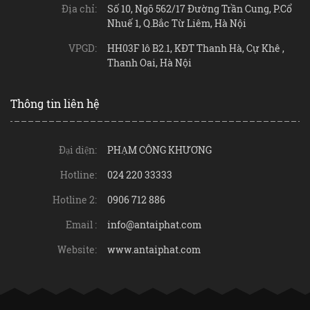
Địa chỉ:
Số 10, Ngõ 562/17 Đường Trần Cung, P.Cổ
Nhuế 1, Q.Bắc Từ Liêm, Hà Nội
VPGD:
HH03F lô B2.1, KĐT Thanh Hà, Cự Khê ,
Thanh Oai, Hà Nội
Thông tin liên hệ
Đại diện:
PHẠM CÔNG KHƯƠNG
Hotline:
024 220 33333
Hotline 2:
0906 712 886
Email :
info@antaiphat.com
Website:
www.antaiphat.com